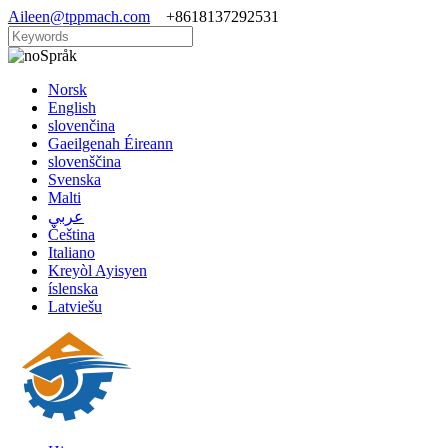
Aileen@tppmach.com
+8618137292531
Språk
Norsk
English
slovenčina
Gaeilgenah Éireann
slovenščina
Svenska
Malti
عربي
Čeština
Italiano
Kreyòl Ayisyen
íslenska
Latviešu