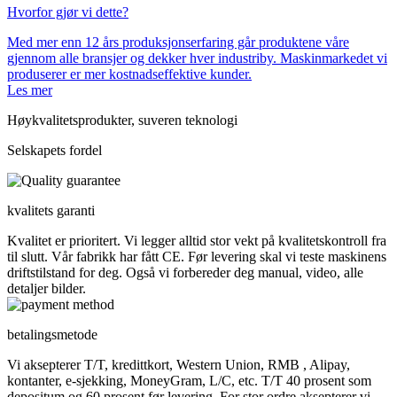
Hvorfor gjør vi dette?
Med mer enn 12 års produksjonserfaring går produktene våre
gjennom alle bransjer og dekker hver industriby. Maskinmarkedet vi
produserer er mer kostnadseffektive kunder.
Les mer
Høykvalitetsprodukter, suveren teknologi
Selskapets fordel
kvalitets garanti
Kvalitet er prioritert. Vi legger alltid stor vekt på kvalitetskontroll fra
til slutt. Vår fabrikk har fått CE. Før levering skal vi teste maskinens
driftstilstand for deg. Også vi forbereder deg manual, video, alle
detaljer bilder.
betalingsmetode
Vi aksepterer T/T, kredittkort, Western Union, RMB , Alipay,
kontanter, e-sjekking, MoneyGram, L/C, etc. T/T 40 prosent som
depositum og 60 prosent før levering. For stor ordre aksepterer vi