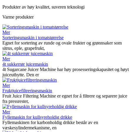
Produkter av høy kvalitet, suveren teknologi
Varme produkter
Mer
Sorteringsmaskin i tomatstørrelse
Egnet for sortering av runde og ovale frukter og grønnsaker som
sitrus, eple, grapefrukt,
Mer
4t sukkerrør juicemaskin
4t Sugarcane Juicer Machine har høy prosesseringskapasitet og høyt
juiceutbytte. Den er
Mer
Fruktjuicefiltreringsmaskin
Fruit Juice Filtering Machine er egnet for å filtrere og separere juice
fra pressrester,
Mer
Fyllemaskin for kullsyreholdig drikke
Fyllemaskinen for karbonholdig drikke består av en
væskesylindermekanisme, en