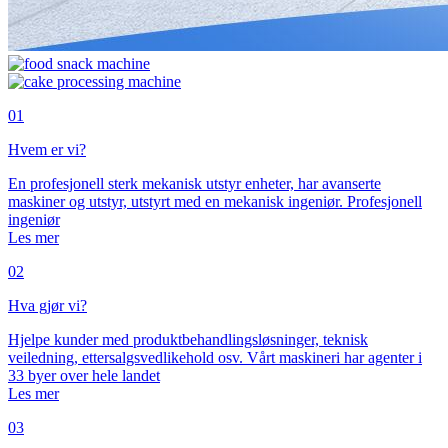
01
Hvem er vi?
En profesjonell sterk mekanisk utstyr enheter, har avanserte
maskiner og utstyr, utstyrt med en mekanisk ingeniør. Profesjonell
ingeniør
Les mer
02
Hva gjør vi?
Hjelpe kunder med produktbehandlingsløsninger, teknisk
veiledning, ettersalgsvedlikehold osv. Vårt maskineri har agenter i
33 byer over hele landet
Les mer
03