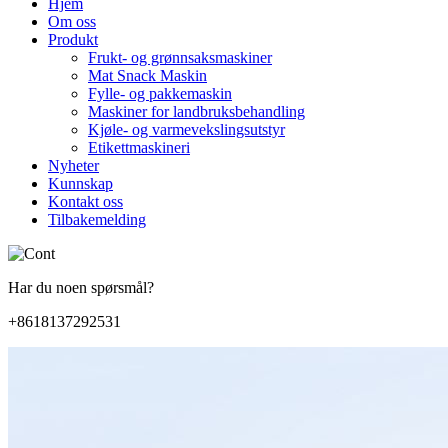
Hjem
Om oss
Produkt
Frukt- og grønnsaksmaskiner
Mat Snack Maskin
Fylle- og pakkemaskin
Maskiner for landbruksbehandling
Kjøle- og varmevekslingsutstyr
Etikettmaskineri
Nyheter
Kunnskap
Kontakt oss
Tilbakemelding
Har du noen spørsmål?
+8618137292531